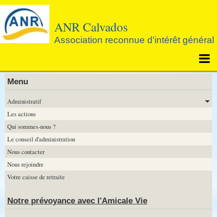
ANR Calvados
Association reconnue d'intérêt général
Page d'accueil
Menu
Agenda
Administratif
Les actions
Notre prévoyance avec l'Amicale Vie
Qui sommes-nous ?
Le conseil d'administration
Nous contacter
Nous rejoindre
Votre caisse de retraite
Notre prévoyance avec l'Amicale Vie