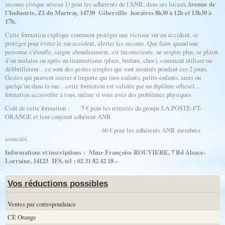
secours civique niveau 1) pour les adhérents de l’ANR, dans ses locaux
Avenue de
l’Industrie, ZI du Martray, 14730 Giberville horaires 8h30 à 12h et 13h30 à
17h.
Cette formation explique comment protéger une victime sur un accident, se
protéger pour éviter le sur-accident, alerter les secours. Que faire quand une
personne s’étouffe, saigne abondamment, est inconsciente, ne respire plus, se plaint
d’un malaise ou après un traumatisme (plaie, brulure, choc), comment utiliser un
défibrillateur…ce sont des gestes simples qui sont montrés pendant ces 2 jours.
Gestes qui peuvent sauver n’importe qui (nos enfants, petits-enfants, amis ou
quelqu’un dans la rue…cette formation est validée par un diplôme officiel…
formation accessible à tous, même si vous avez des problèmes physiques.
Coût de cette formation : 5 € pour les retraités du groupe LA POSTE-FT-
ORANGE et leur conjoint adhérent ANR
60 € pour les adhérents ANR membres
associés.
Informations et inscriptions :
Mme Françoise ROUVIERE, 7 Bd Alsace-
Lorraine, 14123 IFS, tél : 02 31 82 42 18
–
Vos réductions possibles
Ventes par correspondance
CE Orange