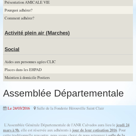
Présentation AMICALE VIE
Pourquoi adhérer?
Comment adhérer?
Activité plein air (Marches)
Social
Aides aux personnes agées CLIC
Places dans les EHPAD
Maintien à domicile Postiers
Assemblée Départementale
Le 24/03/2016
Salle de la Fonderie Hérouville Saint Clair
L'Assemblée Générale Départementale de l'ANR Calvados aura lieu le
jeudi 24
mars à 9h
, elle est réservée aux adhérents à
jour de leur cotisation 2016
. Pour
cette traditionnelle rencontre, nous avons choisi de nous retrouver à
salle de la