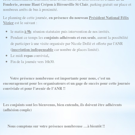
Fonderie, avenue Haut Crépon à Hérouville St Clair
, parking gratuit sur place et
nombreux arrêts de bus à proximité.
Le planning de cette journée,
en présence du nouveau
Président National Félix
Vézier
est le suivant :
le matin
à 9h
: réunion statutaire puis intervention de nos invités.
Pendant ce temps les
conjoints adhérents et eux seuls
, auront la possibilité
de participer à une visite organisée par Nicole Dollé et offerte par l'ANR
(
inscription indispensable
car nombre de places limité).
Le midi
repas
convivial
,
Fin de la journée vers 16h30.
Votre présence nombreuse est importante pour nous, c'est un
encouragement pour les organisateurs et un gage de succès pour cette journée
conviviale et pour l'avenir de l'ANR !!
Les conjoints sont les bienvenus, bien entendu, ils doivent être adhérents
(adhésion couple)
Nous comptons sur votre présence nombreuse …à bientôt !!