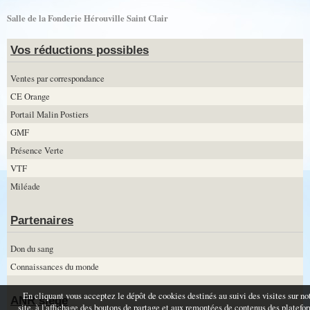
Salle de la Fonderie Hérouville Saint Clair
Vos réductions possibles
Ventes par correspondance
CE Orange
Portail Malin Postiers
GMF
Présence Verte
VTF
Miléade
Partenaires
Don du sang
Connaissances du monde
En cliquant vous acceptez le dépôt de cookies destinés au suivi des visites sur no
ANR siège
site, à l'affichage des boutons de partage et aux remontées de contenus des platefo