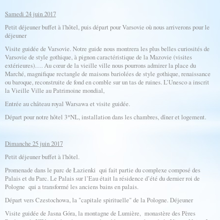
Samedi 24 juin 2017
Petit déjeuner buffet à l'hôtel, puis départ pour Varsovie où nous arriverons pour le
déjeuner
Visite guidée de Varsovie. Notre guide nous montrera les plus belles curiosités de
Varsovie de style gothique, à pignon caractéristique de la Mazovie (visites
extérieures)…. Au cœur de la vieille ville nous pourrons admirer la place du
Marché, magnifique rectangle de maisons bariolées de style gothique, renaissance
ou baroque, reconstruite de fond en comble sur un tas de ruines. L’Unesco a inscrit
la Vieille Ville au Patrimoine mondial,
Entrée au château royal Warsawa et visite guidée.
Départ pour notre hôtel 3*NL, installation dans les chambres, dîner et logement.
Dimanche 25 juin 2017
Petit déjeuner buffet à l'hôtel.
Promenade dans le parc de Łazienki qui fait partie du complexe composé des
Palais et du Parc. Le Palais sur l’Eau était la résidence d’été du dernier roi de
Pologne qui a transformé les anciens bains en palais.
Départ vers Czestochowa, la "capitale spirituelle" de la Pologne. Déjeuner
Visite guidée de Jasna Góra, la montagne de Lumière, monastère des Pères