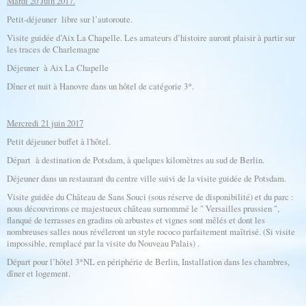
Mardi 20 Juin 2017.
Petit-déjeuner libre sur l’autoroute.
Visite guidée d’Aix La Chapelle. Les amateurs d’histoire auront plaisir à partir sur
les traces de Charlemagne
Déjeuner à Aix La Chapelle
Dîner et nuit à Hanovre dans un hôtel de catégorie 3*.
Mercredi 21 juin 2017
Petit déjeuner buffet à l'hôtel.
Départ à destination de Potsdam, à quelques kilomètres au sud de Berlin.
Déjeuner dans un restaurant du centre ville suivi de la visite guidée de Potsdam.
Visite guidée du Château de Sans Souci (sous réserve de disponibilité) et du parc :
nous découvrirons ce majestueux château surnommé le " Versailles prussien ",
flanqué de terrasses en gradins où arbustes et vignes sont mêlés et dont les
nombreuses salles nous révéleront un style rococo parfaitement maîtrisé. (Si visite
impossible, remplacé par la visite du Nouveau Palais) .
Départ pour l’hôtel 3*NL en périphérie de Berlin, Installation dans les chambres,
dîner et logement.