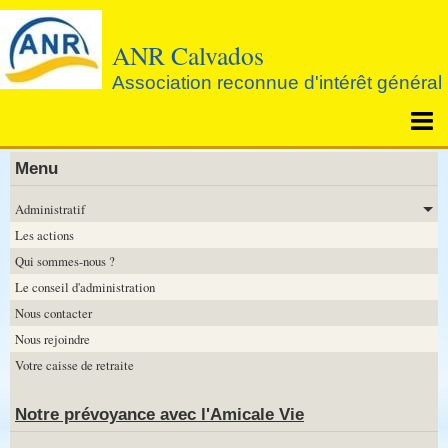
ANR Calvados
Association reconnue d'intérêt général
Page d'accueil
Menu
Agenda
Administratif
Les actions
Notre prévoyance avec l'Amicale Vie
Qui sommes-nous ?
Le conseil d'administration
Nous contacter
Nous rejoindre
Votre caisse de retraite
Notre prévoyance avec l'Amicale Vie