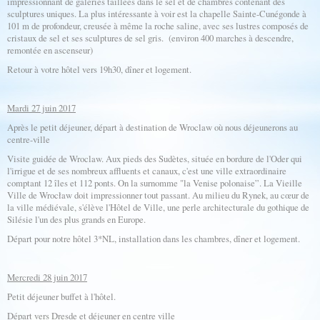
impressionnant de galeries taillées dans le sel et de chambres contenant des
sculptures uniques. La plus intéressante à voir est la chapelle Sainte-Cunégonde à
101 m de profondeur, creusée à même la roche saline, avec ses lustres composés de
cristaux de sel et ses sculptures de sel gris. (environ 400 marches à descendre,
remontée en ascenseur)
Retour à votre hôtel vers 19h30, dîner et logement.
Mardi 27 juin 2017
Après le petit déjeuner, départ à destination de Wroclaw où nous déjeunerons au
centre-ville
Visite guidée de Wroclaw. Aux pieds des Sudètes, située en bordure de l'Oder qui
l'irrigue et de ses nombreux affluents et canaux, c'est une ville extraordinaire
comptant 12 îles et 112 ponts. On la surnomme "la Venise polonaise”. La Vieille
Ville de Wrocław doit impressionner tout passant. Au milieu du Rynek, au cœur de
la ville médiévale, s'élève l'Hôtel de Ville, une perle architecturale du gothique de
Silésie l'un des plus grands en Europe.
Départ pour notre hôtel 3*NL, installation dans les chambres, dîner et logement.
Mercredi 28 juin 2017
Petit déjeuner buffet à l'hôtel.
Départ vers Dresde et déjeuner en centre ville