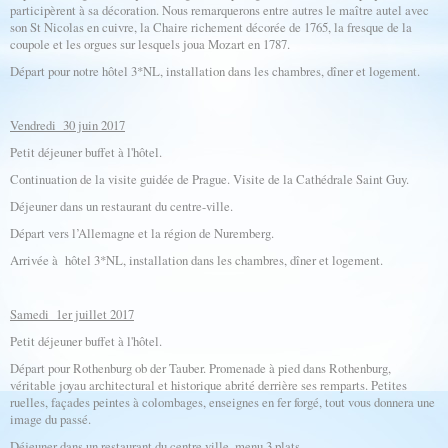
participèrent à sa décoration. Nous remarquerons entre autres le maître autel avec
son St Nicolas en cuivre, la Chaire richement décorée de 1765, la fresque de la
coupole et les orgues sur lesquels joua Mozart en 1787.
Départ pour notre hôtel 3*NL, installation dans les chambres, dîner et logement.
Vendredi 30 juin 2017
Petit déjeuner buffet à l'hôtel.
Continuation de la visite guidée de Prague. Visite de la Cathédrale Saint Guy.
Déjeuner dans un restaurant du centre-ville.
Départ vers l’Allemagne et la région de Nuremberg.
Arrivée à hôtel 3*NL, installation dans les chambres, dîner et logement.
Samedi 1er juillet 2017
Petit déjeuner buffet à l'hôtel.
Départ pour Rothenburg ob der Tauber. Promenade à pied dans Rothenburg,
véritable joyau architectural et historique abrité derrière ses remparts. Petites
ruelles, façades peintes à colombages, enseignes en fer forgé, tout vous donnera une
image du passé.
Déjeuner dans un restaurant du centre ville, menu 3 plats.