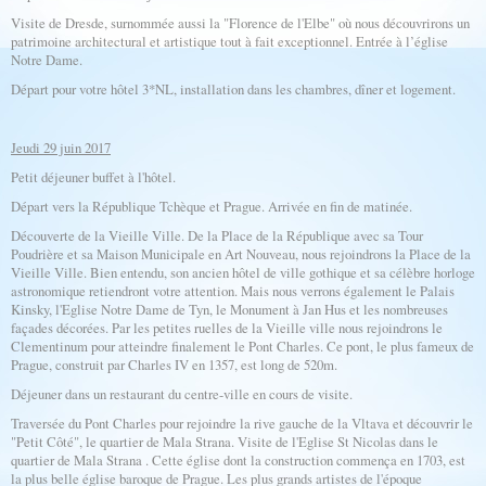
Visite de Dresde, surnommée aussi la "Florence de l'Elbe" où nous découvrirons un
patrimoine architectural et artistique tout à fait exceptionnel. Entrée à l’église
Notre Dame.
Départ pour votre hôtel 3*NL, installation dans les chambres, dîner et logement.
Jeudi 29 juin 2017
Petit déjeuner buffet à l'hôtel.
Départ vers la République Tchèque et Prague. Arrivée en fin de matinée.
Découverte de la Vieille Ville. De la Place de la République avec sa Tour
Poudrière et sa Maison Municipale en Art Nouveau, nous rejoindrons la Place de la
Vieille Ville. Bien entendu, son ancien hôtel de ville gothique et sa célèbre horloge
astronomique retiendront votre attention. Mais nous verrons également le Palais
Kinsky, l'Eglise Notre Dame de Tyn, le Monument à Jan Hus et les nombreuses
façades décorées. Par les petites ruelles de la Vieille ville nous rejoindrons le
Clementinum pour atteindre finalement le Pont Charles. Ce pont, le plus fameux de
Prague, construit par Charles IV en 1357, est long de 520m.
Déjeuner dans un restaurant du centre-ville en cours de visite.
Traversée du Pont Charles pour rejoindre la rive gauche de la Vltava et découvrir le
"Petit Côté", le quartier de Mala Strana. Visite de l'Eglise St Nicolas dans le
quartier de Mala Strana . Cette église dont la construction commença en 1703, est
la plus belle église baroque de Prague. Les plus grands artistes de l'époque