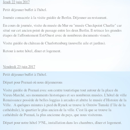
Jeudi 22 juin 2017
Petit déjeuner buffet à l'hôtel.
Journée consacrée à la visite guidée de Berlin. Déjeuner au restaurant.
En cours de journée, visite du musée du Mur ou "musée Checkpoint Charlie" car
situé sur cet ancien point de passage entre les deux Berlin. Il retrace les grandes
étapes de l'affrontement Est/Ouest avec de nombreux documents visuels.
Visite guidée du château de Charlottenburg (nouvelle aile et jardins).
Retour à notre hôtel, dîner et logement.
Vendredi 23 juin 2017
Petit déjeuner buffet à l'hôtel.
Départ pour Poznań où nous déjeunerons
Visite guidée de Poznań avec son centre touristique tout autour de la place du
Vieux-Marché, ses monuments historiques et ses nombreux musées. L’hôtel de ville
Renaissance possède de belles loggias à arcades et abrite le musée d’Histoire de la
Ville. A quelques minutes à pied du Rynek se trouve le Ostrów Tumski (l’île de la
cathédrale), le quartier le plus ancien de la ville. C'est là que se trouve la
cathédrale de Poznań, la plus ancienne du pays, que nous visiterons.
Départ pour notre hôtel 3*NL, installation dans les chambres, dîner et logement.