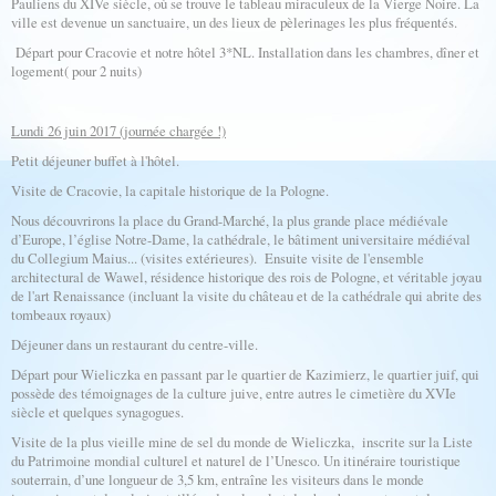
Pauliens du XIVe siècle, où se trouve le tableau miraculeux de la Vierge Noire. La
ville est devenue un sanctuaire, un des lieux de pèlerinages les plus fréquentés.
Départ pour Cracovie et notre hôtel 3*NL. Installation dans les chambres, dîner et
logement( pour 2 nuits)
Lundi 26 juin 2017 (journée chargée !)
Petit déjeuner buffet à l'hôtel.
Visite de Cracovie, la capitale historique de la Pologne.
Nous découvrirons la place du Grand-Marché, la plus grande place médiévale
d’Europe, l’église Notre-Dame, la cathédrale, le bâtiment universitaire médiéval
du Collegium Maius... (visites extérieures). Ensuite visite de l'ensemble
architectural de Wawel, résidence historique des rois de Pologne, et véritable joyau
de l'art Renaissance (incluant la visite du château et de la cathédrale qui abrite des
tombeaux royaux)
Déjeuner dans un restaurant du centre-ville.
Départ pour Wieliczka en passant par le quartier de Kazimierz, le quartier juif, qui
possède des témoignages de la culture juive, entre autres le cimetière du XVIe
siècle et quelques synagogues.
Visite de la plus vieille mine de sel du monde de Wieliczka, inscrite sur la Liste
du Patrimoine mondial culturel et naturel de l’Unesco. Un itinéraire touristique
souterrain, d’une longueur de 3,5 km, entraîne les visiteurs dans le monde